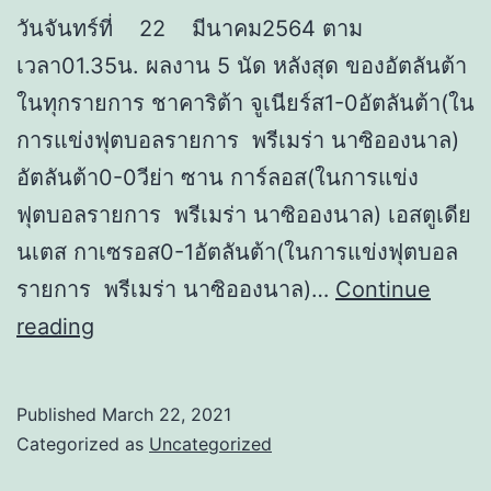
วันจันทร์ที่ 22 มีนาคม2564 ตาม
เวลา01.35น. ผลงาน 5 นัด หลังสุด ของอัตลันต้า
ในทุกรายการ ชาคาริต้า จูเนียร์ส1-0อัตลันต้า(ใน
การแข่งฟุตบอลรายการ พรีเมร่า นาซิอองนาล)
อัตลันต้า0-0วีย่า ซาน การ์ลอส(ในการแข่ง
ฟุตบอลรายการ พรีเมร่า นาซิอองนาล) เอสตูเดีย
นเตส กาเซรอส0-1อัตลันต้า(ในการแข่งฟุตบอล
รายการ พรีเมร่า นาซิอองนาล)…
Continue
วิเคราะห์
reading
พร้อม
ทรรศนะ
Published
March 22, 2021
ฟุตบอล
Categorized as
Uncategorized
แบบ