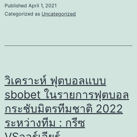
แบบ
Published
April 1, 2021
sbobet
Categorized as
Uncategorized
ใน
รายการ
ฟุตบอล
พรี
เม
ร่า
วิเคราะห์ ฟุตบอลแบบ
เอ
sbobet ในรายการฟุตบอล
โคลอมเบีย
กระชับมิตรทีมชาติ 2022
2021
ระหว่าง
ระหว่างทีม : กรีซ
ทีม
VSจอร์เจียร์
: