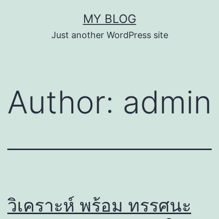
Skip
MY BLOG
to
Just another WordPress site
content
Author:
admin
วิเคราะห์ พร้อม ทรรศนะ