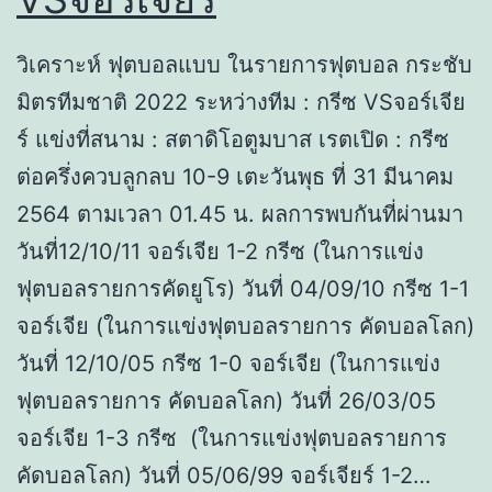
ลา
วิเคราะห์ ฟุตบอลแบบ ในรายการฟุตบอล กระชับ
เอ
มิตรทีมชาติ 2022 ระหว่างทีม : กรีซ VSจอร์เจีย
กีด
ร์ แข่งที่สนาม : สตาดิโอตูมบาส เรตเปิด : กรีซ
าด
ต่อครึ่งควบลูกลบ 10-9 เตะวันพุธ ที่ 31 มีนาคม
VS
2564 ตามเวลา 01.45 น. ผลการพบกันที่ผ่านมา
เด
วันที่12/10/11 จอร์เจีย 1-2 กรีซ (ในการแข่ง
ปอร์ติ
ฟุตบอลรายการคัดยูโร) วันที่ 04/09/10 กรีซ 1-1
โว
จอร์เจีย (ในการแข่งฟุตบอลรายการ คัดบอลโลก)
กาลี
วันที่ 12/10/05 กรีซ 1-0 จอร์เจีย (ในการแข่ง
ฟุตบอลรายการ คัดบอลโลก) วันที่ 26/03/05
จอร์เจีย 1-3 กรีซ (ในการแข่งฟุตบอลรายการ
คัดบอลโลก) วันที่ 05/06/99 จอร์เจียร์ 1-2…