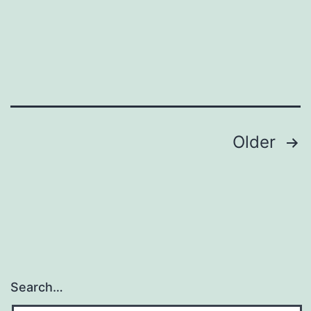
sbobet
ใน
รายการ
ฟุตบอล
พรี
เม
Posts
Older
ร่า
navigation
นา
ซิ
ออ
นนาล
อาร์เจนตินา-
Search…
2021