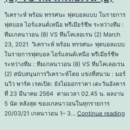
อุ
รุก
วิเคราะห์ พร้อม ทรรศนะ ฟุตบอลแบบ ในรายการ
วัย
ฟุตบอล ไอร์แลนด์เหนือ พรีเมียร์ชีพ ระหว่างทีม :
ระ
ทีมเกลนาวอน (8) VS ทีมโคเลอเรน (2) March
หว่าง
23, 2021 วิเคราะห์ พร้อม ทรรศนะ ฟุตบอลแบบ
ทีม
ในรายการฟุตบอล ไอร์แลนด์เหนือ พรีเมียร์ชีพ
เฟ
ระหว่างทีม : ทีมเกลนาวอน (8) VS ทีมโคเลอเรน
นิกซ์
(2) สนับสนุนการวิเคราะห์โดย แข่งที่สนาม : มอร์
(6)
นวิว พาร์ค เรตเปิด: ยังไม่ออกราคา เตะวันอังคาร
ทีม
ที่ 23 มีนาคม 2564 ตามเวลา 02.45 น. ผลงาน
วัน
5 นัด หลังสุด ของเกลนาวอนในทุกรายการ
เดอ
วิ
20/03/21 เกลนาวอน 1– 3…
Continue reading
เรอ
พ