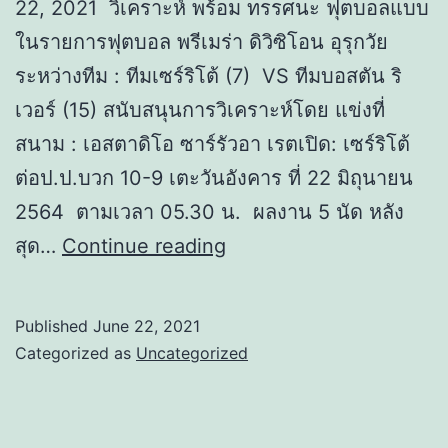
เซน
22, 2021 วิเคราะห์ พร้อม ทรรศนะ ฟุตบอลแบบ
ชต์
ในรายการฟุตบอล พรีเมร่า ดิวิซิโอน อุรุกวัย
ยาร์
ระหว่างทีม : ทีมเซร์ริโต้ (7) VS ทีมบอสตัน ริ
นาน
เวอร์ (15) สนับสนุนการวิเคราะห์โดย แข่งที่
(8)
สนาม : เอสตาดิโอ ซาร์รัวอา เรตเปิด: เซร์ริโต้
ต่อป.ป.บวก 10-9 เตะวันอังคาร ที่ 22 มิถุนายน
2564 ตามเวลา 05.30 น. ผลงาน 5 นัด หลัง
วิเคราะห์
สุด…
Continue reading
พร้อม
ทรรศนะ
Published
June 22, 2021
ฟุตบอล
Categorized as
Uncategorized
แบบ
sbobet