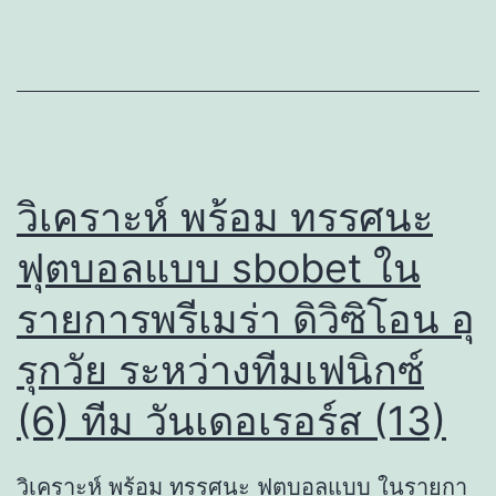
แ
s
ใ
ร
อ
ล
วิเคราะห์ พร้อม ทรรศนะ
เ
ฟุตบอลแบบ sbobet ใน
ม
รายการพรีเมร่า ดิวิซิโอน อุ
ร
ท
รุกวัย ระหว่างทีมเฟนิกซ์
:
(6) ทีม วันเดอเรอร์ส (13)
ค
ก
วิเคราะห์ พร้อม ทรรศนะ ฟุตบอลแบบ ในรายกา