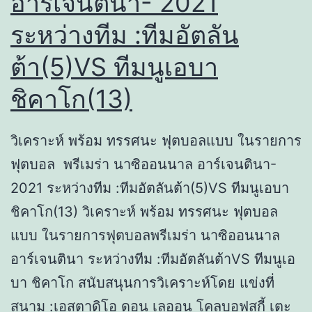
อาร์เจนตินา- 2021
ที
เก
ระหว่างทีม :ทีมอัตลัน
ล
ต้า(5)VS ทีมนูเอบา
ว
ชิคาโก(13)
(8
V
วิเคราะห์ พร้อม ทรรศนะ ฟุตบอลแบบ ในรายการ
ที
ฟุตบอล พรีเมร่า นาซิออนนาล อาร์เจนตินา-
โ
2021 ระหว่างทีม :ทีมอัตลันต้า(5)VS ทีมนูเอบา
เ
ชิคาโก(13) วิเคราะห์ พร้อม ทรรศนะ ฟุตบอล
เ
แบบ ในรายการฟุตบอลพรีเมร่า นาซิออนนาล
(2
อาร์เจนตินา ระหว่างทีม :ทีมอัตลันต้าVS ทีมนูเอ
บา ชิคาโก สนับสนุนการวิเคราะห์โดย แข่งที่
สนาม :เอสตาดิโอ ดอน เลออน โคลบอฟสกี้ เตะ