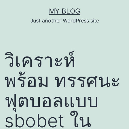
Skip
MY BLOG
to
Just another WordPress site
content
วิเคราะห์
พร้อม ทรรศนะ
ฟุตบอลแบบ
sbobet ใน