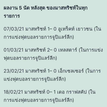
ผลงาน 5 นัด หลังสุด ของมาสทริชท์ในทุก
รายการ
07/03/21 มาสทริชท์ 1– 0 อูเทร็คท์ เยาวชน (ใน
การแข่งฟุตบอลรายการจูปิแลร์ลีก)
01/03/21 มาสทริชท์ 2– 0 เทลสตาร์ (ในการแข่ง
ฟุตบอลรายการจูปิแลร์ลีก)
23/02/21 มาสทริชท์ 1– 0 เอ็กเซลเซอร์ (ในการ
แข่งฟุตบอลรายการจูปิแลร์ลีก)
18/02/21 มาสทริชท์ 0– 1 เดอ กราฟสคัป (ใน
การแข่งฟุตบอลรายการจูปิแลร์ลีก)