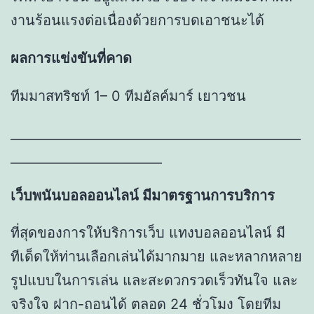
งานร้อนแรงต่อเนื่องด้วยการบดเอาชนะได้
ผลการแข่งขันที่คาด
ทีมมาสทริชท์ 1– 0 ทีมอัลค์มาร์ เยาวชน
______________________________________________
________________________
เว็บพนันบอลออนไลน์ มีมาตรฐานการบริการ
ที่สุดของการให้บริการเว็บ แทงบอลออนไลน์ มี
ทีเด็ดให้ท่านเลือกเล่นได้มากมาย และหลากหลาย
รูปแบบในการเล่น และสะดวกรวดเร็วทันใจ และ
จริงใจ ฝาก-ถอนได้ ตลอด 24 ชั่วโมง โดยทีม