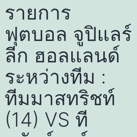
รายการ
ฟุตบอล จูปิแลร์
ลีก ฮอลแลนด์
ระหว่างทีม :
ทีมมาสทริชท์
(14) VS ที