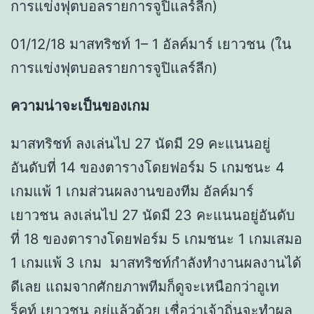
การแข่งฟุตบอลรายการจูปิแลร์ลีก)
01/12/18 มาสทริชท์ 1– 1 อัลค์มาร์ เยาวชน (ใน
การแข่งฟุตบอลรายการจูปิแลร์ลีก)
ความน่าจะเป็นของเกม
มาสทริชท์ ลงเล่นไป 27 นัดมี 29 คะแนนอยู่
อันดับที่ 14 ของตารางโดยฟอร์ม 5 เกมชนะ 4
เกมแพ้ 1 เกมส่วนผลงานของทีม อัลค์มาร์
เยาวชน ลงเล่นไป 27 นัดมี 23 คะแนนอยู่อันดับ
ที่ 18 ของตารางโดยฟอร์ม 5 เกมชนะ 1 เกมเสมอ
1 เกมแพ้ 3 เกม มาสทริชท์กำลังทำงานผลงานได้
ดีเลย แถมจากศักยภาพทีมก็ดูจะเหนือกว่าอูเท
ร็คท์ เยาวชน อยู่แล้วด้วย เชื่อว่าเจ้าถิ่นจะทำผล