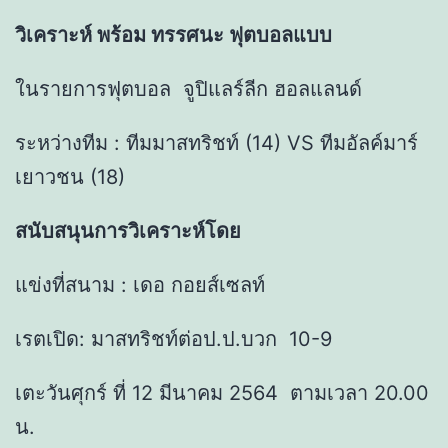
วิเคราะห์ พร้อม ทรรศนะ ฟุตบอลแบบ
ในรายการฟุตบอล จูปิแลร์ลีก ฮอลแลนด์
ระหว่างทีม : ทีมมาสทริชท์ (14) VS ทีมอัลค์มาร์
เยาวชน (18)
สนับสนุนการวิเคราะห์โดย
แข่งที่สนาม : เดอ กอยส์เซลท์
เรตเปิด: มาสทริชท์ต่อป.ป.บวก 10-9
เตะวันศุกร์ ที่ 12 มีนาคม 2564 ตามเวลา 20.00
น.