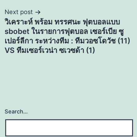
Next post
วิเคราะห์ พร้อม ทรรศนะ ฟุตบอลแบบ
sbobet ในรายการฟุตบอล เซอร์เบีย ซู
เปอร์ลีกา ระหว่างทีม : ทีมวอซโดวัช (11)
VS ทีมเซอร์เวน่า ซเวซด้า (1)
Search…