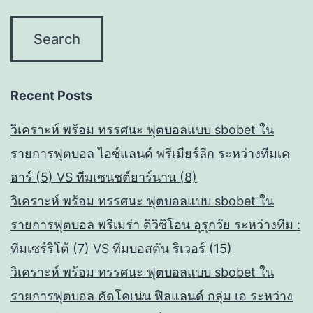
Recent Posts
วิเคราะห์ พร้อม ทรรศนะ ฟุตบอลแบบ sbobet ใน
รายการฟุตบอล ไอซ์แลนด์ พรีเมียร์ลีก ระหว่างทีมเค
อาร์ (5) VS ทีมเซนชต์ยาร์นาน (8)
วิเคราะห์ พร้อม ทรรศนะ ฟุตบอลแบบ sbobet ใน
รายการฟุตบอล พรีเมร่า ดิวิซิโอน อุรุกวัย ระหว่างทีม :
ทีมเซร์ริโต้ (7) VS ทีมบอสตัน ริเวอร์ (15)
วิเคราะห์ พร้อม ทรรศนะ ฟุตบอลแบบ sbobet ใน
รายการฟุตบอล คัดโคเน่น ฟิลแลนด์ กลุ่ม เอ ระหว่าง